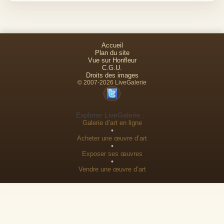
Accueil
Plan du site
Vue sur Honfleur
C.G.U.
Droits des images
© 2007-2026 LiveGalerie
Explorer LiveGalerie :
Galerie d’art en ligne
•
Acheter une œuvre d’art
•
Exposer ses œuvres
•
Vendre une œuvre d’art