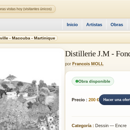
ras vistas hoy (visitantes únicos)
Inicio
Artistas
Obras
éville - Macouba - Martinique
Distillerie J.M - Fo
por
Francois MOLL
Obra disponible
Precio :
200 €
Hacer una ofer
Categoría :
Dessin — Encre