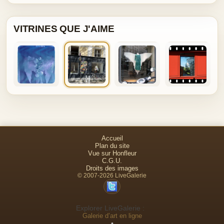
VITRINES QUE J'AIME
Accueil
Plan du site
Vue sur Honfleur
C.G.U.
Droits des images
© 2007-2026 LiveGalerie
Explorer LiveGalerie :
Galerie d’art en ligne
•