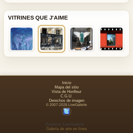
VITRINES QUE J'AIME
Inicio
Mapa del sitio
Vista de Honfleur
C.G.U.
Derechos de imagen
© 2007-2026 LiveGalerie
Explorar LiveGalerie:
Galería de arte en línea