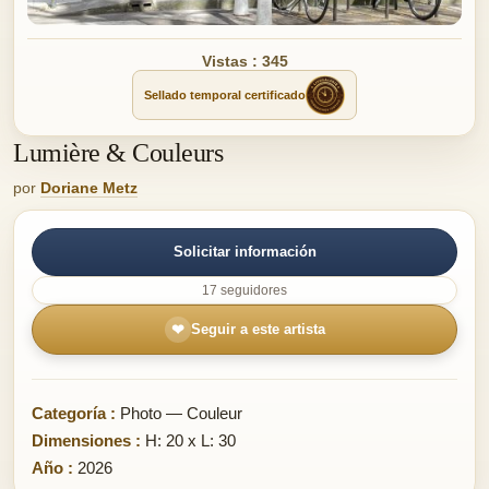
Vistas : 345
Sellado temporal certificado
Lumière & Couleurs
por
Doriane Metz
Solicitar información
17 seguidores
❤
Seguir a este artista
Categoría :
Photo — Couleur
Dimensiones :
H: 20 x L: 30
Año :
2026