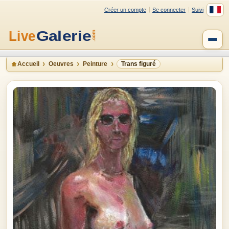
Créer un compte
Se connecter
Suivi
Accueil
Oeuvres
Peinture
Trans figuré