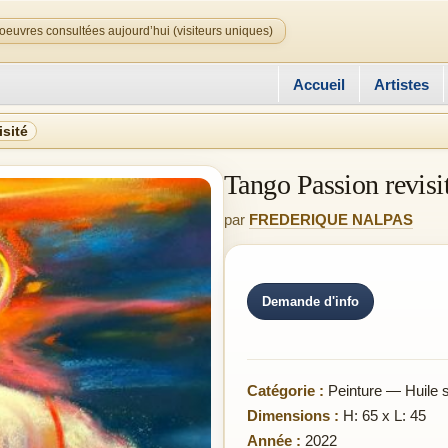
oeuvres consultées aujourd’hui (visiteurs uniques)
Accueil
Artistes
sité
Tango Passion revisi
par
FREDERIQUE NALPAS
Demande d'info
Catégorie :
Peinture — Huile su
Dimensions :
H: 65 x L: 45
Année :
2022