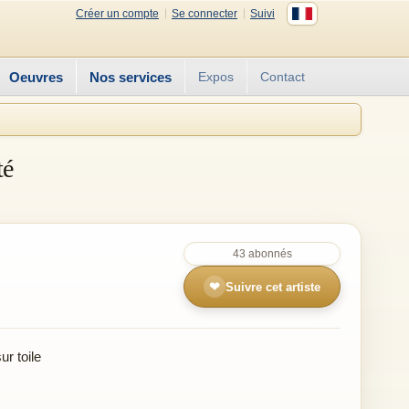
Créer un compte
Se connecter
Suivi
Oeuvres
Nos services
Expos
Contact
té
43 abonnés
❤
Suivre cet artiste
r toile