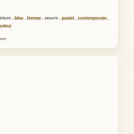
inture
,
bleu
,
femme
,
oeuvre
,
pastel
,
contemporain
,
ouleur
chon