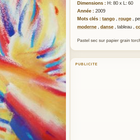
Dimensions :
H: 80 x L: 60
Année :
2009
Mots clés :
tango
,
rouge
,
pe
moderne
,
danse
,
tableau
,
c
Pastel sec sur papier grain tor
PUBLICITE