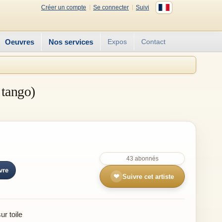
Créer un compte
Se connecter
Suivi
Oeuvres
Nos services
Expos
Contact
 tango)
43 abonnés
vre
❤
Suivre cet artiste
r toile