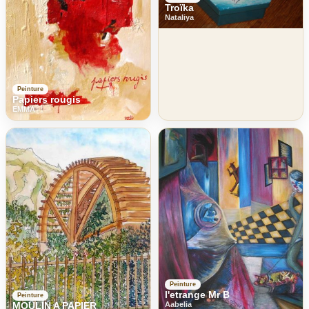
Troïka
Nataliya
Peinture
Papiers rougis
EMMA
Peinture
l'etrange Mr B
Peinture
Aabelia
MOULIN A PAPIER