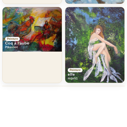
Peinture
Coq à l'aube
Pikassot
Peinture
elfe
mijo51