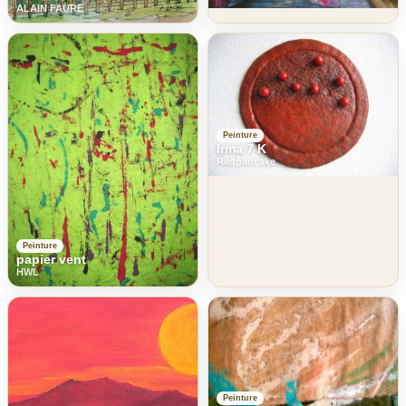
ALAIN FAURE
Peinture
Irma 7 K
Redpancake
Peinture
papier vent
HWL
Peinture