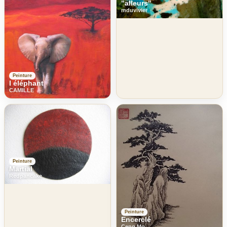
"alleurs"
mduvivier
Peinture
l éléphant
CAMILLE
Peinture
Martial
Redpancake
Peinture
Encerclé
Ceng Mo