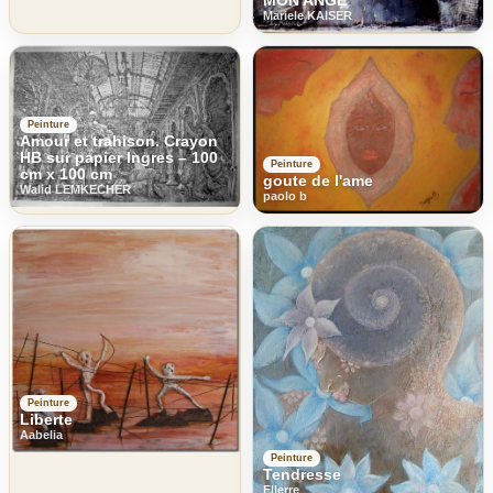
MON ANGE
Mariele KAISER
Peinture
Amour et trahison. Crayon
HB sur papier Ingres – 100
Peinture
cm x 100 cm
goute de l'ame
Walid LEMKECHER
paolo b
Peinture
Liberte
Aabelia
Peinture
Tendresse
Ellerre