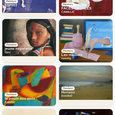
Peinture
ESPRIT
Peinture
FACES CACHEES
CHB
CAMILLE
Peinture
jeune nepalaise
Peinture
Djoz
Les médiats
ruaultg
Peinture
Horizon
Peinture
EstelleD
la poule aux pots
Aabelia