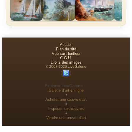
Accueil
Plan du site
Vue sur Honfleur
C.G.U.
Droits des images
© 2007-2026 LiveGalerie
Explorer LiveGalerie :
Galerie d’art en ligne
•
Acheter une œuvre d’art
•
Exposer ses œuvres
•
Vendre une œuvre d’art