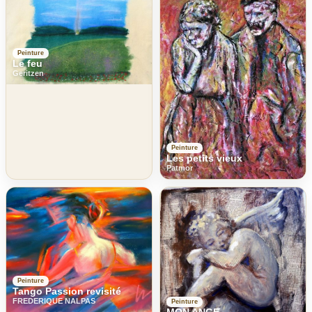
Peinture
Le feu
Geritzen
Peinture
Les petits vieux
Patmor
Peinture
Tango Passion revisité
FREDERIQUE NALPAS
Peinture