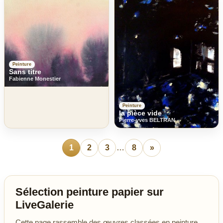
Peinture
Sans titre
Fabienne Monestier
Peinture
la pièce vide
Pierre-yves BELTRAN
1
2
3
…
8
»
Sélection peinture papier sur
LiveGalerie
Cette page rassemble des œuvres classées en peinture