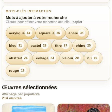
MOTS-CLÉS INTERACTIFS
Mots à ajouter à votre recherche
Cliquez pour affiner votre recherche actuelle :
papier
acrylique
aquarelle
encre
44
36
35
bleu
pastel
titre
chine
31
28
27
25
abstrait
collage
velour
nu
24
23
20
19
rouge
19
Œuvres sélectionnées
Affichage par popularité
214 œuvres