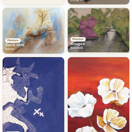
Peinture
Peinture
Bruges
Sans titre
EstelleD
fablor