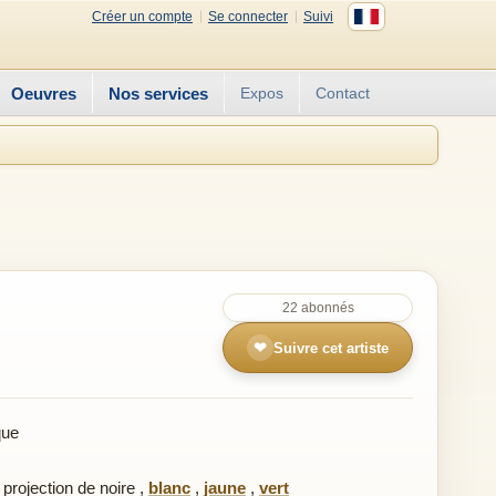
Créer un compte
Se connecter
Suivi
Oeuvres
Nos services
Expos
Contact
22 abonnés
❤
Suivre cet artiste
que
,
projection de noire
,
blanc
,
jaune
,
vert