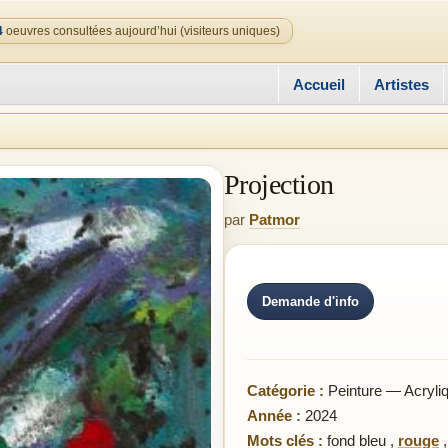
4
oeuvres consultées aujourd’hui (visiteurs uniques)
Accueil
Artistes
Projection
par
Patmor
Demande d'info
Catégorie :
Peinture — Acryli
Année :
2024
Mots clés :
fond bleu
,
rouge