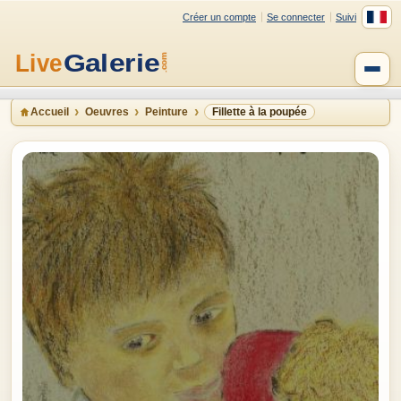
Créer un compte
Se connecter
Suivi
Accueil
Oeuvres
Peinture
Fillette à la poupée