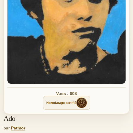
Vues : 608
Horodatage certifié
Ado
par
Patmor