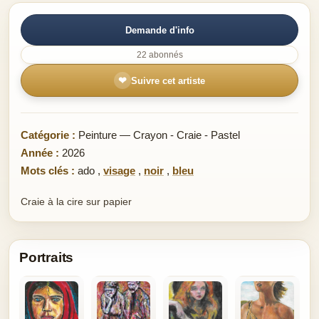
Demande d'info
22 abonnés
❤
Suivre cet artiste
Catégorie :
Peinture — Crayon - Craie - Pastel
Année :
2026
Mots clés :
ado
,
visage
,
noir
,
bleu
Craie à la cire sur papier
Portraits