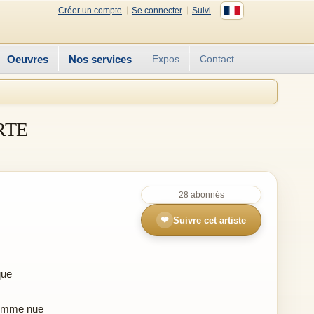
Créer un compte
Se connecter
Suivi
Oeuvres
Nos services
Expos
Contact
RTE
28 abonnés
❤
Suivre cet artiste
que
emme nue