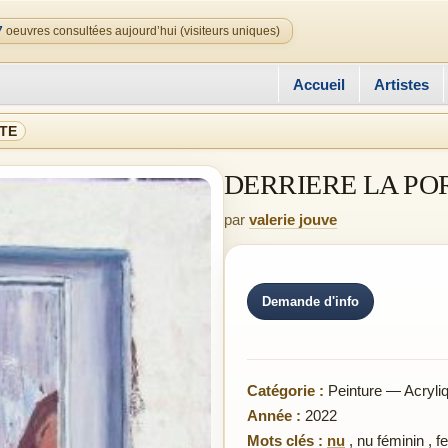
7
oeuvres consultées aujourd’hui (visiteurs uniques)
Accueil
Artistes
TE
DERRIERE LA PO
par
valerie jouve
Demande d'info
Catégorie :
Peinture — Acryli
Année :
2022
Mots clés :
nu
,
nu féminin
,
f