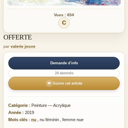
Vues : 654
C
OFFERTE
par
valerie jouve
Demande d'info
28 abonnés
❤
Suivre cet artiste
Catégorie :
Peinture — Acrylique
Année :
2019
Mots clés :
nu
,
nu féminin
,
femme nue