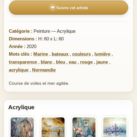
❤
Suivre cet artiste
Catégorie :
Peinture — Acrylique
Dimensions :
H: 60 x L: 60
Année :
2020
Mots clés :
Marine
,
bateaux
,
couleurs
,
lumière
,
transparence
,
blanc
,
bleu
,
eau
,
rouge
,
jaune
,
acrylique
,
Normandie
Course de voiles et mer agitée.
Acrylique