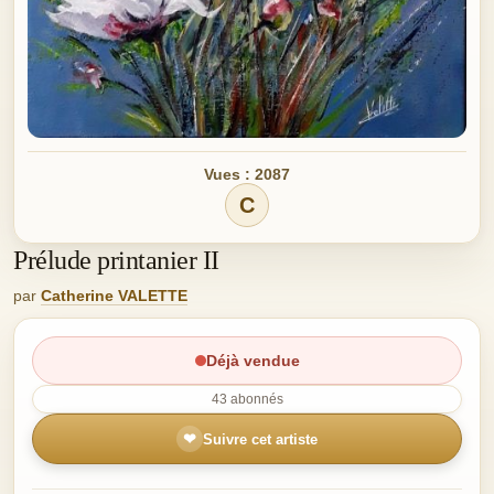
Vues : 2087
C
Prélude printanier II
par
Catherine VALETTE
Déjà vendue
43 abonnés
❤
Suivre cet artiste