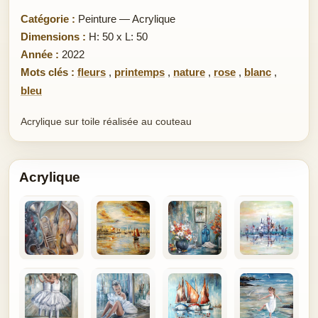
Catégorie :
Peinture — Acrylique
Dimensions :
H: 50 x L: 50
Année :
2022
Mots clés :
fleurs
,
printemps
,
nature
,
rose
,
blanc
,
bleu
Acrylique sur toile réalisée au couteau
Acrylique