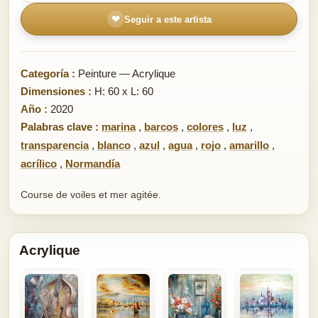
❤
Seguir a este artista
Categoría :
Peinture — Acrylique
Dimensiones :
H: 60 x L: 60
Año :
2020
Palabras clave :
marina
,
barcos
,
colores
,
luz
,
transparencia
,
blanco
,
azul
,
agua
,
rojo
,
amarillo
,
acrílico
,
Normandía
Course de voiles et mer agitée.
Acrylique