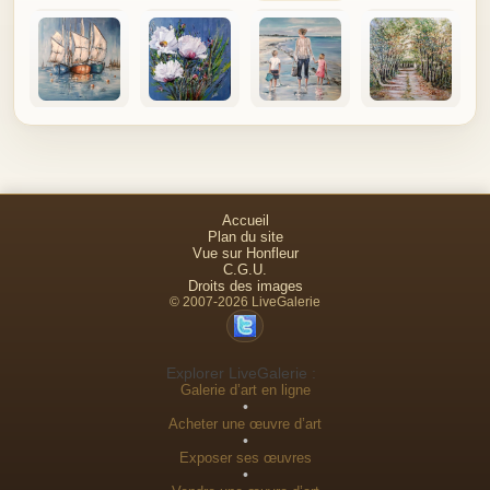
Accueil
Plan du site
Vue sur Honfleur
C.G.U.
Droits des images
© 2007-2026 LiveGalerie
Explorer LiveGalerie :
Galerie d’art en ligne
•
Acheter une œuvre d’art
•
Exposer ses œuvres
•