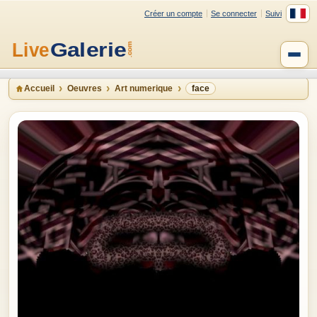
Créer un compte
Se connecter
Suivi
Accueil
Oeuvres
Art numerique
face