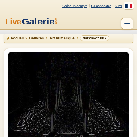
Créer un compte
Se connecter
Suivi
Accueil
Oeuvres
Art numerique
darkhaoz 007