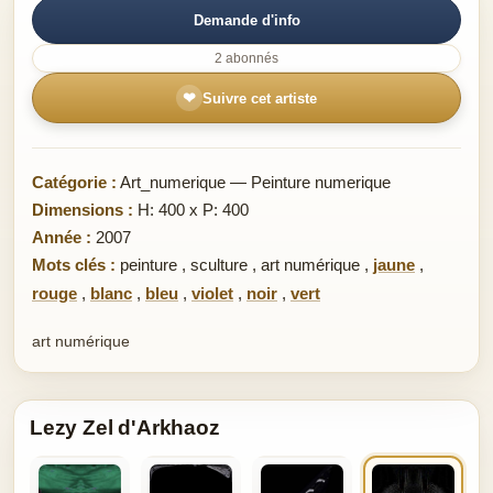
Demande d'info
2 abonnés
❤
Suivre cet artiste
Catégorie :
Art_numerique — Peinture numerique
Dimensions :
H: 400 x P: 400
Année :
2007
Mots clés :
peinture
,
sculture
,
art numérique
,
jaune
,
rouge
,
blanc
,
bleu
,
violet
,
noir
,
vert
art numérique
Lezy Zel d'Arkhaoz