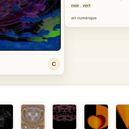
noir
,
vert
art numérique
C