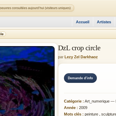
oeuvres consultées aujourd’hui (visiteurs uniques)
Accueil
Artistes
cle
DzL crop circle
par
Lezy Zel Darkhaoz
Demande d'info
Catégorie :
Art_numerique — 
Année :
2009
Mots clés :
peinture
,
sculptur