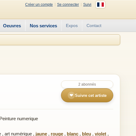
Créer un compte
Se connecter
Suivi
Oeuvres
Nos services
Expos
Contact
2 abonnés
❤
Suivre cet artiste
Peinture numerique
e
,
art numérique
,
jaune
,
rouge
,
blanc
,
bleu
,
violet
,