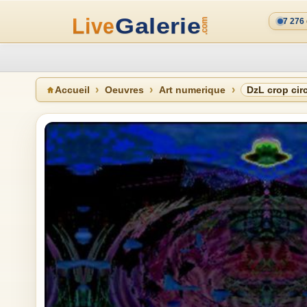
7 276
Accueil
Oeuvres
Art numerique
DzL crop cir