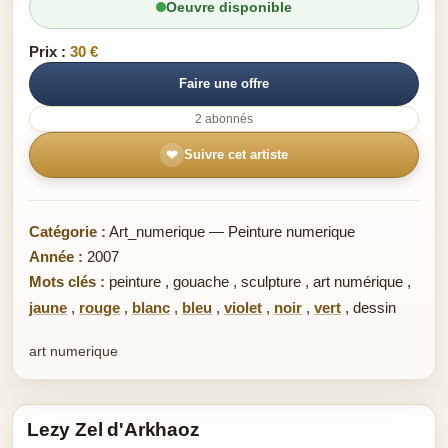
Oeuvre disponible
Prix :
30 €
Faire une offre
2 abonnés
❤
Suivre cet artiste
Catégorie :
Art_numerique — Peinture numerique
Année :
2007
Mots clés :
peinture
,
gouache
,
sculpture
,
art numérique
,
jaune
,
rouge
,
blanc
,
bleu
,
violet
,
noir
,
vert
,
dessin
art numerique
Lezy Zel d'Arkhaoz