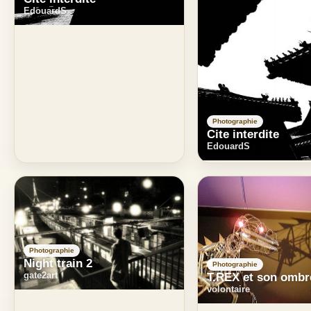
EdouardS
Photographie
Cite interdite
EdouardS
Photographie
Night train 2
Photographie
gate2art
T.REX et son ombr
volontaire