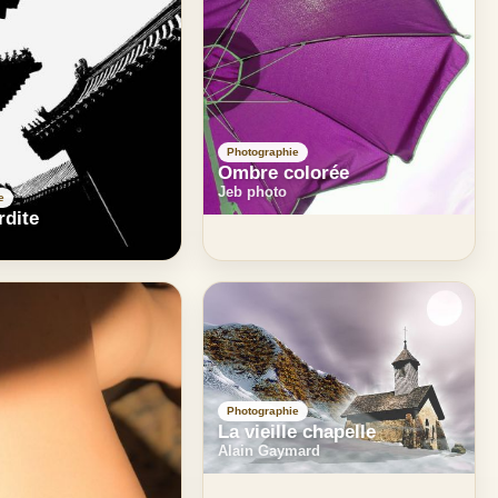
Photographie
Ombre colorée
Jeb photo
e
rdite
Photographie
La vieille chapelle
Alain Gaymard