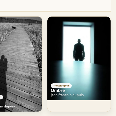
Photographie
Ombre
jean-francois dupuis
e
ois dupuis