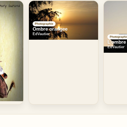
Photographie
Ombre orangee
EdVautier
Photographi
L'ombre 
EdVautier