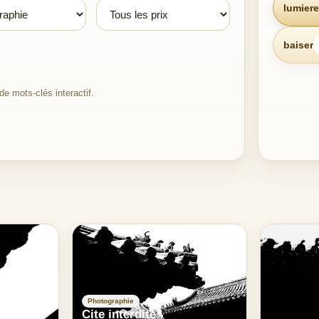
lumiere
baiser
e mots-clés interactif.
Photographie
Cite interdite