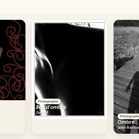
Photographie
Jeu d'ombre
JulieM
Photographi
Ombre
jean-franc