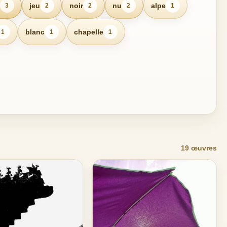
jeu
noir
nu
alpe
3
2
2
2
1
blanc
chapelle
1
1
1
19 œuvres