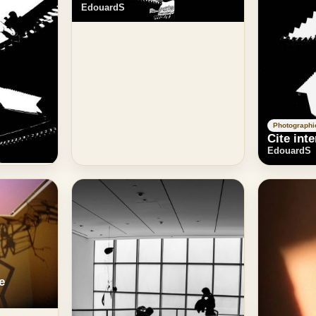
EdouardS
Photographi
Cite inte
EdouardS
e