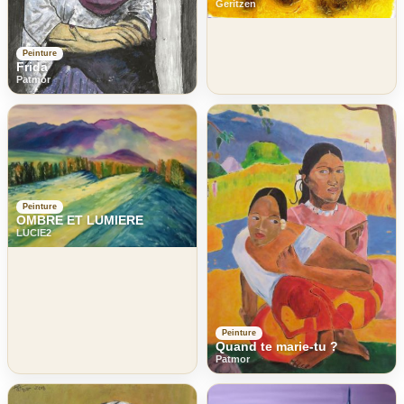
Geritzen
Peinture
Frida
Patmor
Peinture
OMBRE ET LUMIERE
LUCIE2
Peinture
Quand te marie-tu ?
Patmor