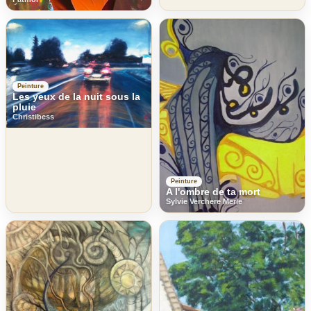
Peinture
Les yeux de la nuit sous la
pluie
Christibess
Peinture
A l'ombre de ta mort
Sylvie Verchere Merle