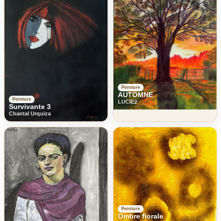
Peinture
AUTOMNE
Peinture
LUCIE2
Survivante 3
Chantal Urquiza
Peinture
Ombre florale