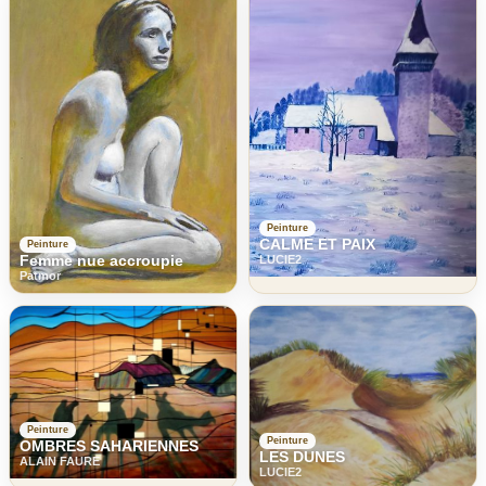
Peinture
CALME ET PAIX
Peinture
Femme nue accroupie
LUCIE2
Patmor
Peinture
Peinture
OMBRES SAHARIENNES
LES DUNES
ALAIN FAURE
LUCIE2