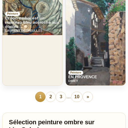
Peinture
Et son ombre est un
manteau bleu accroché aux
étoiles
LAURENT DESMEULLES
Peinture
EN PROVENCE
DIMEY
1
2
3
…
10
»
Sélection peinture ombre sur