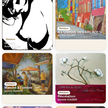
Peinture
A L'OMBRE DES ARCADES
ALAIN FAURE
Peinture
regard
Arsene Gully
Peinture
Marché à l'ombre
janine chetivet
Peinture
Récréation
Mariele KAISER