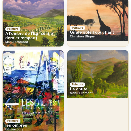
Peinture
Peinture
Girafe soleil couchant
A l'ombre de l'Eglise- (le
Christian Bligny
dernier rempart)
Manu Fromont
Peinture
La chute
Manu Fromont
Peinture
les ombres
Edmee Joly