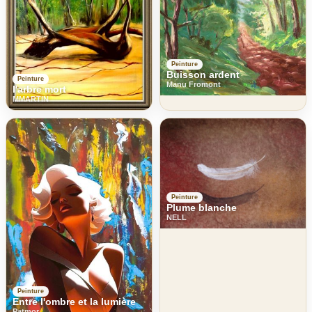
Peinture
Buisson ardent
Peinture
Manu Fromont
l'arbre mort
MMARTIN
Peinture
Plume blanche
NELL
Peinture
Entre l'ombre et la lumière
Patmor