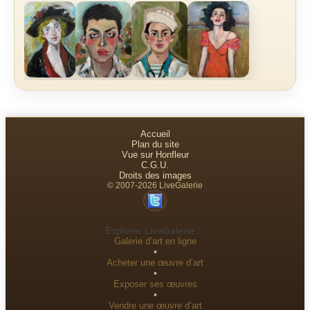
Accueil
Plan du site
Vue sur Honfleur
C.G.U.
Droits des images
© 2007-2026 LiveGalerie
Explorer LiveGalerie :
Galerie d’art en ligne
•
Acheter une œuvre d’art
•
Exposer ses œuvres
•
Vendre une œuvre d’art