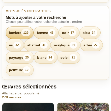
MOTS-CLÉS INTERACTIFS
Mots à ajouter à votre recherche
Cliquez pour affiner votre recherche actuelle :
ombre
lumiere
femme
noir
bleu
129
43
37
34
nu
abstrait
acrylique
arbre
32
31
31
27
paysage
blanc
soleil
25
24
21
peinture
19
Œuvres sélectionnées
Affichage par popularité
278 œuvres