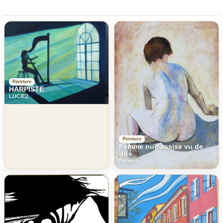
Peinture
HARPISTE
LUCIE2
Peinture
Femme nue assise vu de
dos
Patmor