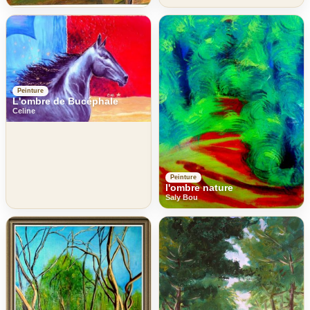
Peinture
L'ombre de Bucéphale
Celine
Peinture
l'ombre nature
Saly Bou