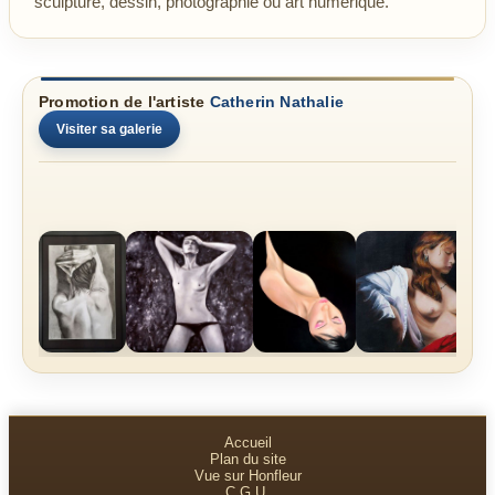
sculpture, dessin, photographie ou art numérique.
Promotion de l'artiste
Catherin Nathalie
Visiter sa galerie
Accueil
Plan du site
Vue sur Honfleur
C.G.U.