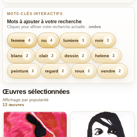
MOTS-CLÉS INTERACTIFS
Mots à ajouter à votre recherche
Cliquez pour affiner votre recherche actuelle :
ombre
femme
nu
lumiere
noir
4
4
3
3
blanc
clair
dessin
helene
2
2
2
2
peinture
regard
roux
vendre
2
2
2
2
Œuvres sélectionnées
Affichage par popularité
13 œuvres