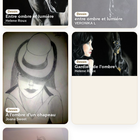
Dessin
Dessin
Entre ombre et lumière
entre ombre et lumiére
Helene Roux
VERONIKA L
Dessin
Gardien de l'ombre
Helene Roux
Dessin
A l'ombre d'un chapeau
Joana Sweet