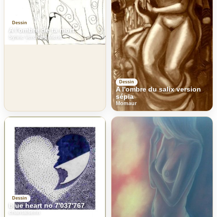
Dessin
A l'ombre de ta mort
Sylvie Verchere Merle
Dessin
A l'ombre du salix version
sépia
Momaur
Dessin
blue heart no 7'037'767
chantalsenn