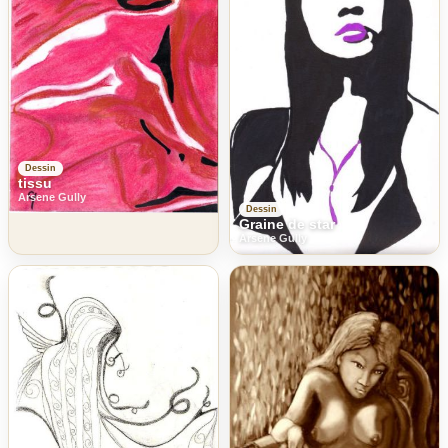
Dessin
tissu
Arsene Gully
Dessin
Graine de star
Arsene Gully