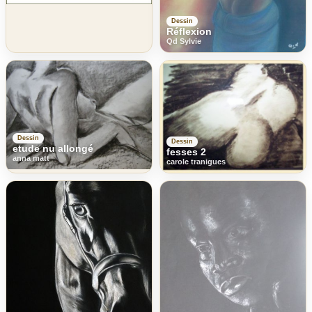
Dessin
Réflexion
Qd Sylvie
Dessin
Dessin
etude nu allongé
fesses 2
anna matt
carole tranigues