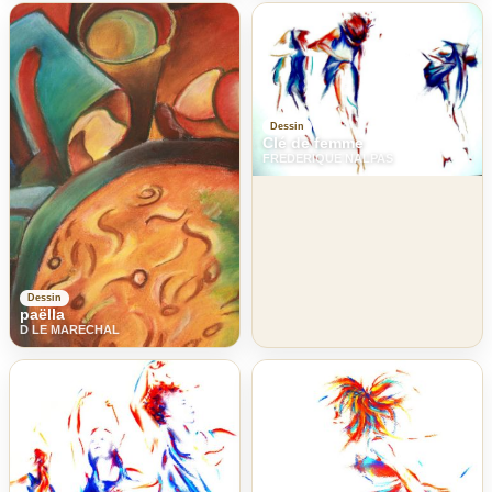
Dessin
Clé de femme
FREDERIQUE NALPAS
Dessin
paëlla
D LE MARECHAL