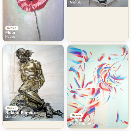
Mahtab
Dessin
Fleur
Nuves
Dessin
Roland Furieux
Dessin
Mahtab
Tanguez 2
FREDERIQUE NALPAS