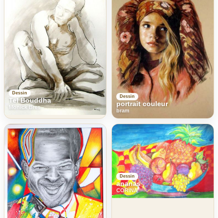
Dessin
Dessin
Tel Bouddha
portrait couleur
Monick Bres
bram
Dessin
ananas
CORINA