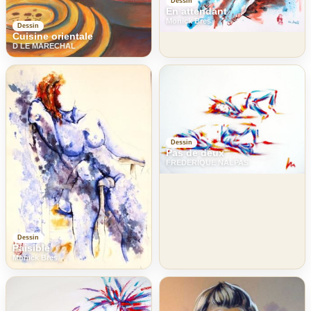
Dessin
En attendant
Monick Bres
Dessin
Cuisine orientale
D LE MARECHAL
Dessin
Pas de deux
FREDERIQUE NALPAS
Dessin
Paisible
Monick Bres