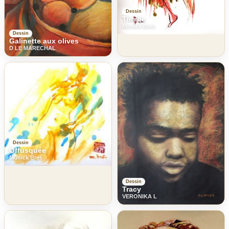
Dessin
Timide
Monick Bres
Dessin
Galinette aux olives
D LE MARECHAL
Dessin
Offusquée
Monick Bres
Dessin
Tracy
VERONIKA L