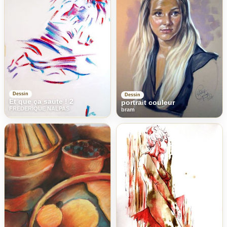
Dessin
Dessin
Et que ça saute ! 2
portrait couleur
FREDERIQUE NALPAS
bram