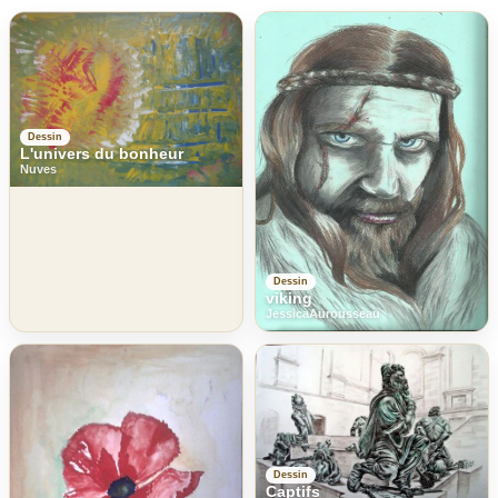
Dessin
L'univers du bonheur
Nuves
Dessin
viking
JessicaAurousseau
Dessin
Captifs