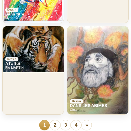
Dessin
Sans titre
Myriam Bonnet
Dessin
A l'affût
Flo MARTIN
Dessin
DANS LES ABIMES
Clea
1
2
3
4
»