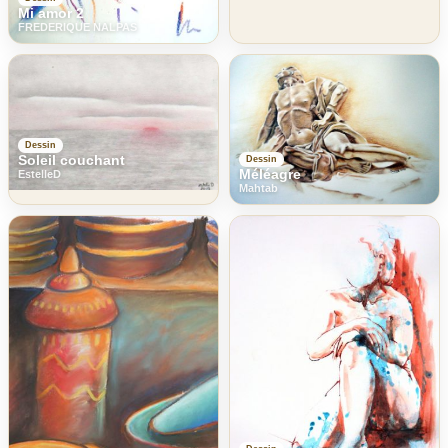
Mi amor 2
FREDERIQUE NALPAS
Dessin
Soleil couchant
Dessin
Méléagre
EstelleD
Mahtab