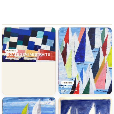
Peinture
REGATE SEMI ABSTRAITE
valerie jouve
Peinture
v oiles
valerie jouve