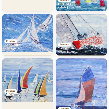
Peinture
REGATE
valerie jouve
Peinture
Sans titre
Peinture
Sans titre
valerie jouve
valerie jouve
Peinture
REGATTA
valerie jouve
Peinture