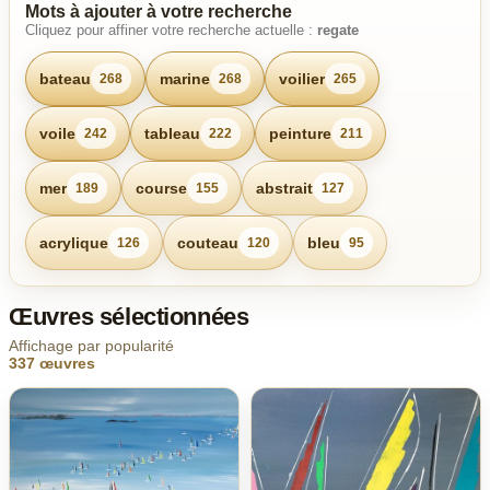
Mots à ajouter à votre recherche
Cliquez pour affiner votre recherche actuelle :
regate
bateau
marine
voilier
268
268
265
voile
tableau
peinture
242
222
211
mer
course
abstrait
189
155
127
acrylique
couteau
bleu
126
120
95
Œuvres sélectionnées
Affichage par popularité
337 œuvres