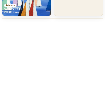
Peinture
voiles 0410
valerie jouve