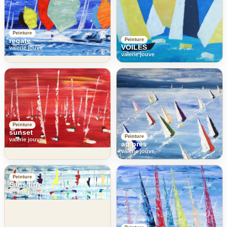
Peinture
regate
Peinture
VOILES
valerie jouve
valerie jouve
Peinture
sunset
Peinture
valerie jouve
au près
valerie jouve
Peinture
Sans titre
valerie jouve