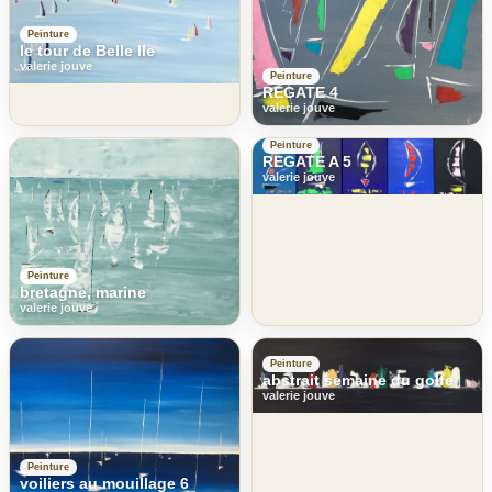
Peinture
le tour de Belle Ile
valerie jouve
Peinture
REGATE 4
valerie jouve
Peinture
REGATE A 5
valerie jouve
Peinture
bretagne, marine
valerie jouve
Peinture
abstrait semaine du golfe
valerie jouve
Peinture
voiliers au mouillage 6