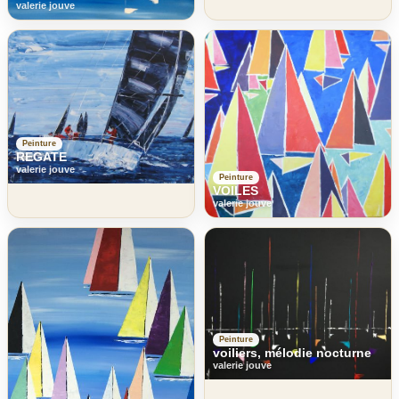
valerie jouve
Peinture
REGATE
valerie jouve
Peinture
VOILES
valerie jouve
Peinture
voiliers, mélodie nocturne
valerie jouve