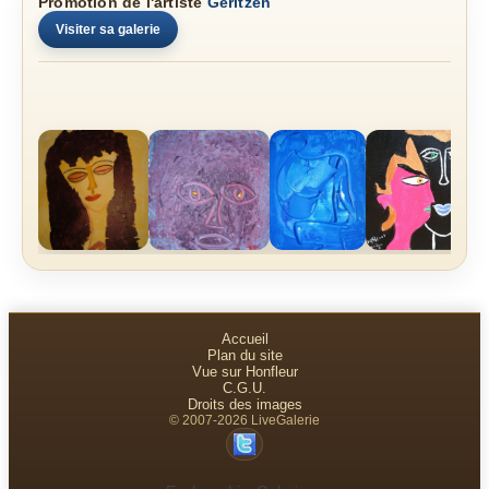
Promotion de l'artiste
Geritzen
Visiter sa galerie
Accueil
Plan du site
Vue sur Honfleur
C.G.U.
Droits des images
© 2007-2026 LiveGalerie