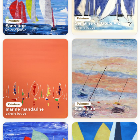
Peinture
Peinture
Semaine du Golfe # 2
Sans titre
valerie jouve
valerie jouve
Peinture
Peinture
Sans titre
marine mandarine
valerie jouve
valerie jouve