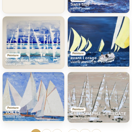
Sans titre
valerie jouve
Peinture
Peinture
avant l orage
comme une aquarelle
valerie jouve
valerie jouve
Peinture
Peinture
VOILES
CALLIGRAPHIE DE REGATE
valerie jouve
valerie jouve