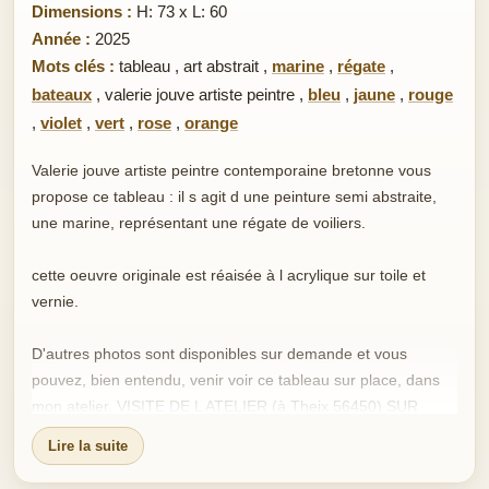
Dimensions :
H: 73 x L: 60
Année :
2025
Mots clés :
tableau
,
art abstrait
,
marine
,
régate
,
bateaux
,
valerie jouve artiste peintre
,
bleu
,
jaune
,
rouge
,
violet
,
vert
,
rose
,
orange
Valerie jouve artiste peintre contemporaine bretonne vous
propose ce tableau : il s agit d une peinture semi abstraite,
une marine, représentant une régate de voiliers.
cette oeuvre originale est réaisée à l acrylique sur toile et
vernie.
D'autres photos sont disponibles sur demande et vous
pouvez, bien entendu, venir voir ce tableau sur place, dans
mon atelier. VISITE DE L ATELIER (à Theix 56450) SUR
SIMPLE DEMANDE
Lire la suite
Initiée très tôt au dessin et à la peinture par ma maman,