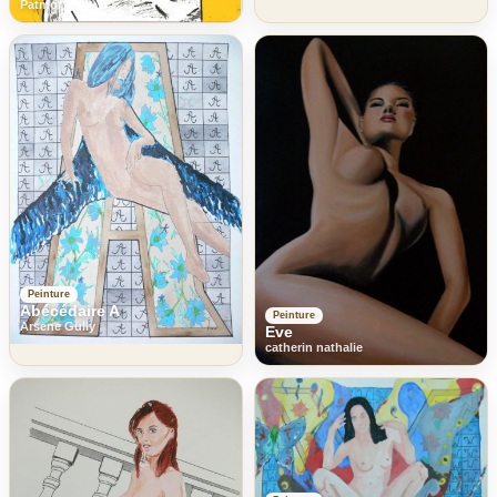
Patmor
Peinture
Abécédaire A
Peinture
Arsene Gully
Eve
catherin nathalie