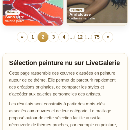
Peinture
Peinture
Andalouse
Sans titre
catherin nathalie
valerie jouve
«
1
2
3
4
…
12
…
75
»
Sélection peinture nu sur LiveGalerie
Cette page rassemble des œuvres classées en peinture
autour de ce thème. Elle permet de parcourir rapidement
des créations originales, de comparer les styles et
d’accéder aux galeries personnelles des artistes.
Les résultats sont construits à partir des mots-clés
associés aux œuvres et de leur catégorie. Le maillage
proposé autour de cette sélection facilite aussi la
découverte de thèmes proches, par exemple en peinture,