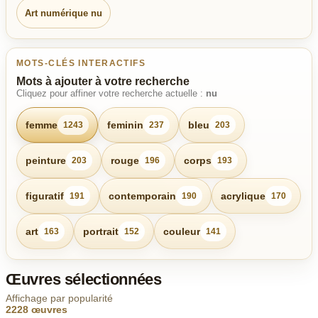
Art numérique nu
MOTS-CLÉS INTERACTIFS
Mots à ajouter à votre recherche
Cliquez pour affiner votre recherche actuelle :
nu
femme
feminin
bleu
1243
237
203
peinture
rouge
corps
203
196
193
figuratif
contemporain
acrylique
191
190
170
art
portrait
couleur
163
152
141
Œuvres sélectionnées
Affichage par popularité
2228 œuvres