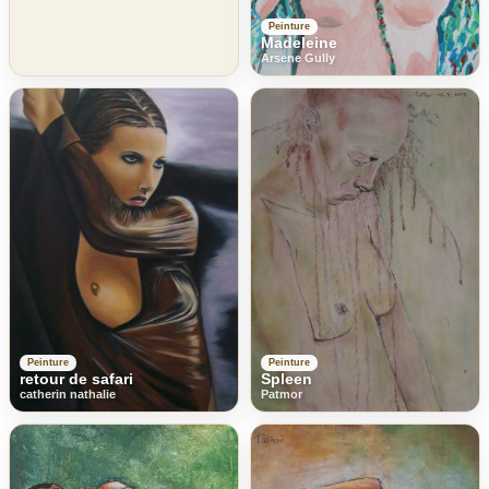
Peinture
Madeleine
Arsene Gully
Peinture
Peinture
retour de safari
Spleen
catherin nathalie
Patmor