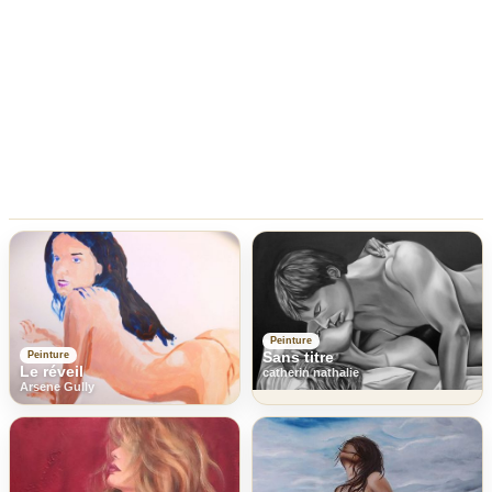
Peinture
Sans titre
Peinture
Le réveil
catherin nathalie
Arsene Gully