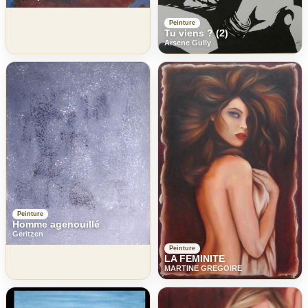
Peinture
Tu viens ? (2)
Arsene Gully
Peinture
Homme agenouillé
Geritzen
Peinture
LA FEMINITE
MARTINE GREGOIRE