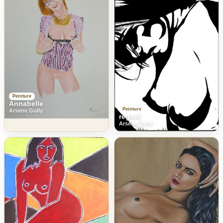
Peinture
Annabelle
Peinture
Arsene Gully
regard
Arsene Gully