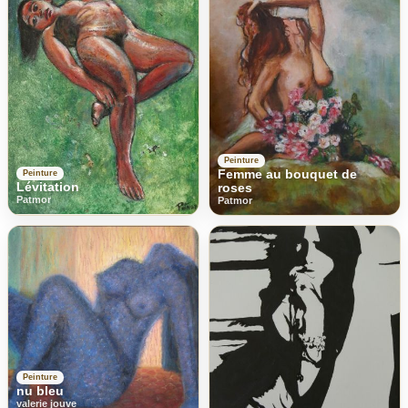
Peinture
Femme au bouquet de
Peinture
Lévitation
roses
Patmor
Patmor
Peinture
nu bleu
valerie jouve