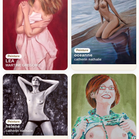
Peinture
oceanne
Peinture
catherin nathalie
LEA
MARTINE GREGOIRE
Peinture
helene
catherin nathalie