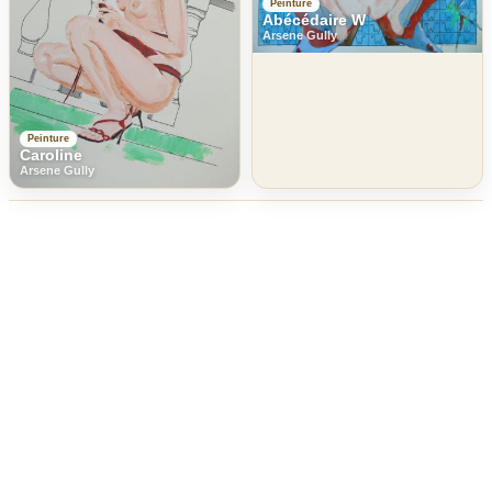
Peinture
Abécédaire W
Arsene Gully
Peinture
Caroline
Arsene Gully