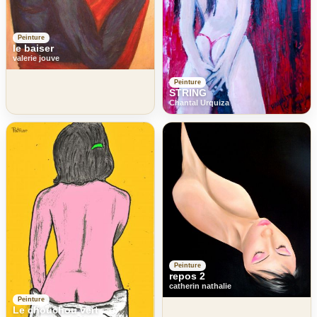
Peinture
le baiser
valerie jouve
Peinture
STRING
Chantal Urquiza
Peinture
repos 2
catherin nathalie
Peinture
Le chouchou vert