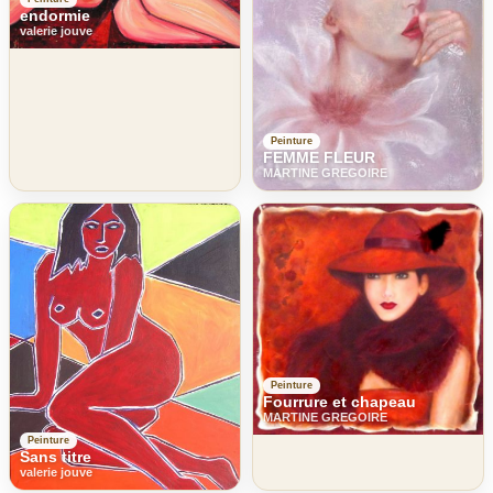
endormie
valerie jouve
Peinture
FEMME FLEUR
MARTINE GREGOIRE
Peinture
Fourrure et chapeau
MARTINE GREGOIRE
Peinture
Sans titre
valerie jouve