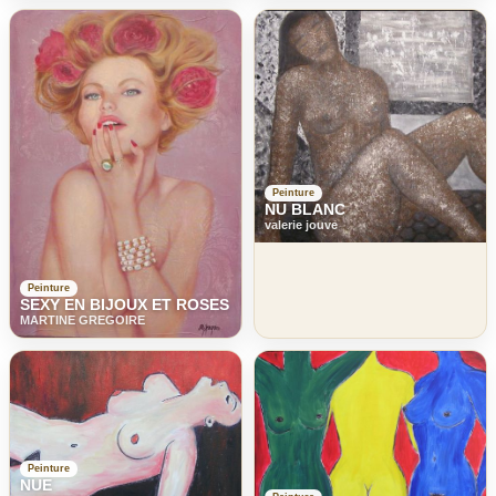
Peinture
NU BLANC
valerie jouve
Peinture
SEXY EN BIJOUX ET ROSES
MARTINE GREGOIRE
Peinture
NUE