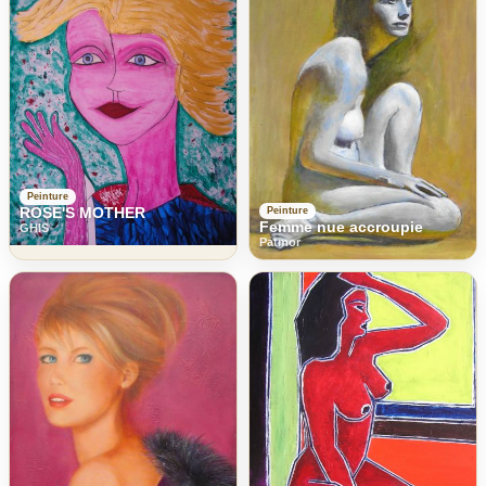
Peinture
ROSE'S MOTHER
Peinture
Femme nue accroupie
GHIS
Patmor