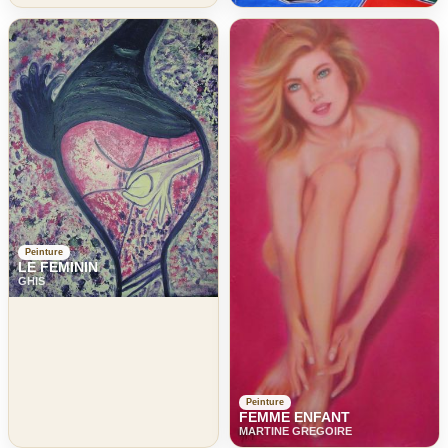
Peinture
LE FEMININ
GHIS
Peinture
FEMME ENFANT
MARTINE GREGOIRE