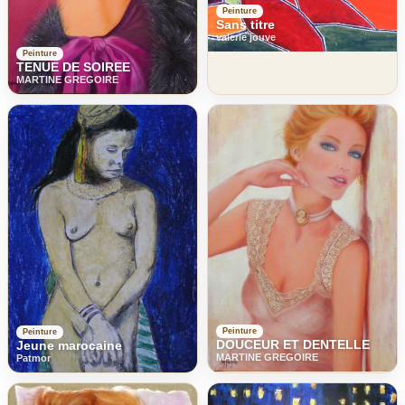
Peinture
Sans titre
valerie jouve
Peinture
TENUE DE SOIREE
MARTINE GREGOIRE
Peinture
Peinture
DOUCEUR ET DENTELLE
Jeune marocaine
MARTINE GREGOIRE
Patmor