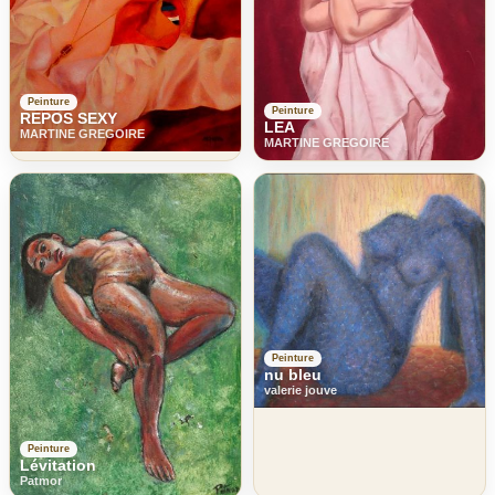
Peinture
Peinture
REPOS SEXY
LEA
MARTINE GREGOIRE
MARTINE GREGOIRE
Peinture
nu bleu
valerie jouve
Peinture
Lévitation
Patmor