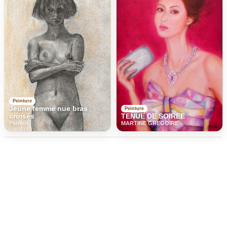
Peinture
Jeune femme nue bras
Peinture
croisés
TENUE DE SOIREE
Patmor
MARTINE GREGOIRE