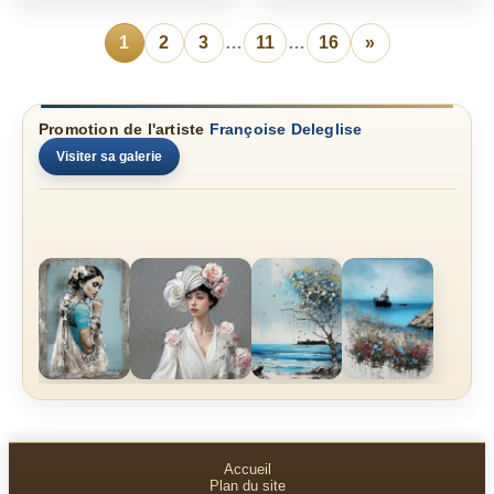
1
2
3
…
11
…
16
»
Promotion de l'artiste
Françoise Deleglise
Visiter sa galerie
Accueil
Plan du site