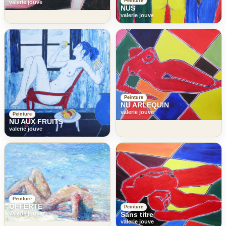
Peinture
valerie jouve
NUS
valerie jouve
Peinture
NU ARLEQUIN
valerie jouve
Peinture
NU AUX FRUITS
valerie jouve
Peinture
OFFERTE
Peinture
valerie jouve
Sans titre
valerie jouve