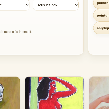
person
peintur
acryliq
e mots-clés interactif.