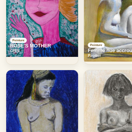
Peinture
ROSE'S MOTHER
Peinture
Femme nue accrou
GHIS
Patmor