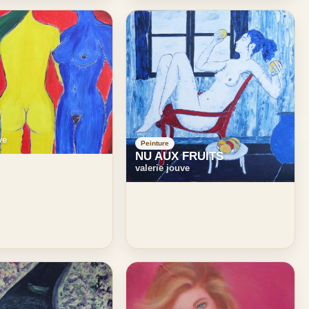
ve
Peinture
NU AUX FRUITS
valerie jouve