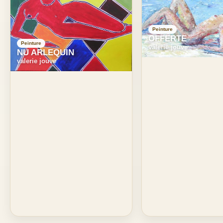
Peinture
OFFERTE
Peinture
valerie jouve
NU ARLEQUIN
valerie jouve