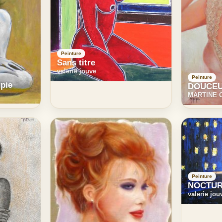
Peinture
Sans titre
valerie jouve
Peinture
pie
DOUCEU
MARTINE 
Peinture
NOCTU
valerie jou