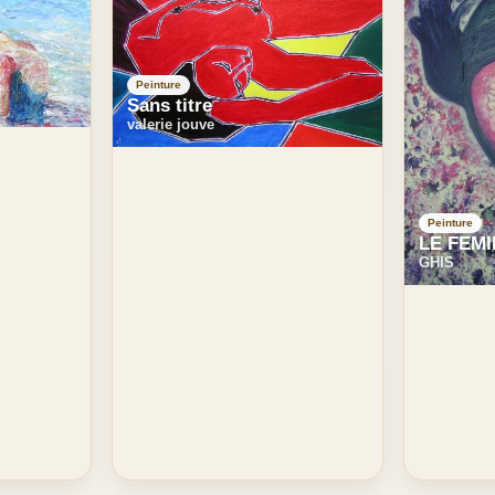
Peinture
Sans titre
valerie jouve
Peinture
LE FEMI
GHIS