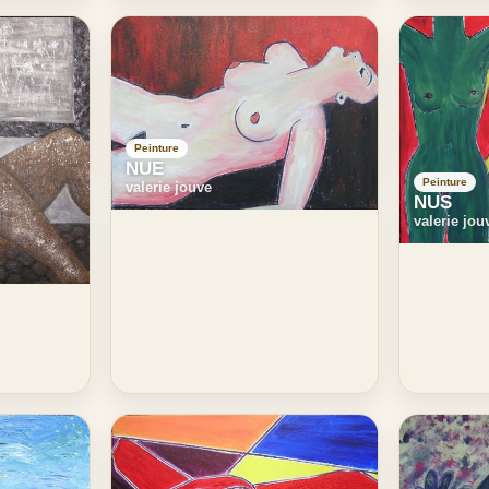
Peinture
NUE
Peinture
valerie jouve
NUS
valerie jou