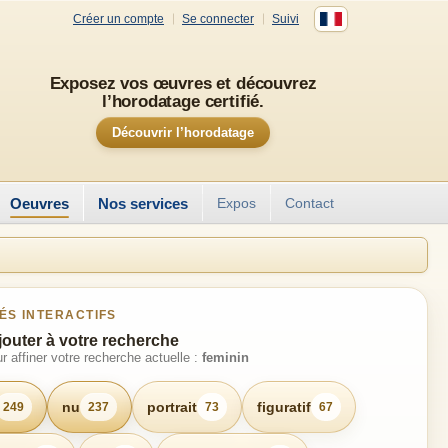
Créer un compte
Se connecter
Suivi
Exposez vos œuvres et découvrez
l’horodatage certifié.
Découvrir l’horodatage
Oeuvres
Nos services
Expos
Contact
ÉS INTERACTIFS
jouter à votre recherche
r affiner votre recherche actuelle :
feminin
nu
portrait
figuratif
249
237
73
67