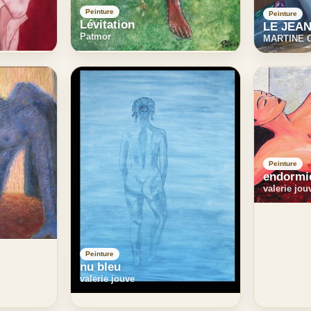
Peinture
Peinture
Lévitation
LE JEAN
Patmor
MARTINE 
Peinture
endormi
valerie jou
Peinture
nu bleu
valerie jouve