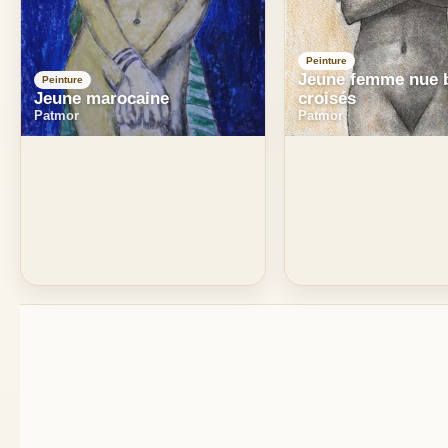
Peinture
Jeune femme nue 
Peinture
Jeune marocaine
croisés
Patmor
Patmor