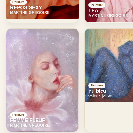
Peinture
Peinture
REPOS SEXY
LEA
MARTINE GREGOIRE
MARTINE GREGOIRE
Peinture
nu bleu
valerie jouve
Peinture
FEMME FLEUR
MARTINE GREGOIRE