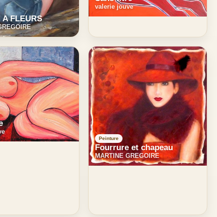
valerie jouve
 A FLEURS
GREGOIRE
e
ve
Peinture
Fourrure et chapeau
MARTINE GREGOIRE