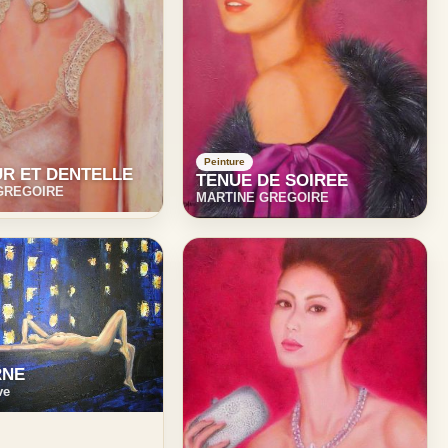
Peinture
R ET DENTELLE
TENUE DE SOIREE
GREGOIRE
MARTINE GREGOIRE
RNE
ve