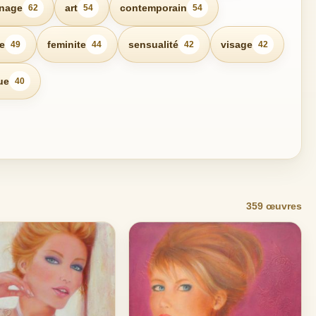
nage
art
contemporain
62
54
54
e
feminite
sensualité
visage
49
44
42
42
ue
40
359 œuvres