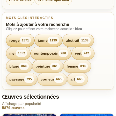
MOTS-CLÉS INTERACTIFS
Mots à ajouter à votre recherche
Cliquez pour affiner votre recherche actuelle :
bleu
rouge
jaune
abstrait
1371
1139
1138
mer
contemporain
vert
1052
980
942
blanc
peinture
femme
869
861
834
paysage
couleur
art
795
665
663
Œuvres sélectionnées
Affichage par popularité
5879 œuvres