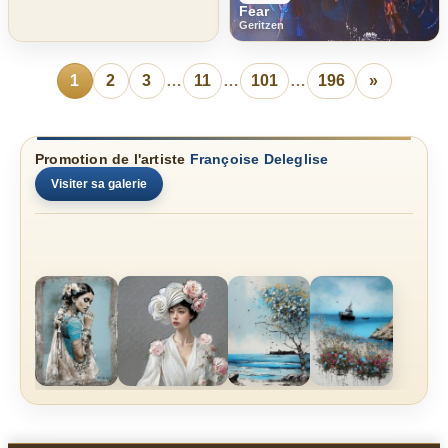
Fear
Geritzen
1
2
3
…
11
…
101
…
196
»
Promotion de l'artiste
Françoise Deleglise
Visiter sa galerie