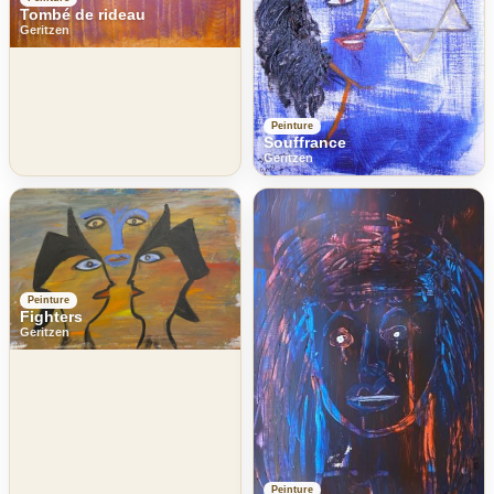
Tombé de rideau
Geritzen
Peinture
Souffrance
Geritzen
Peinture
Fighters
Geritzen
Peinture