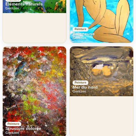
Eléments naturels
Geritzen
Peinture
Baigneuse
Geritzen
Peinture
Mer du nord
Geritzen
Peinture
Structure colorée
Geritzen