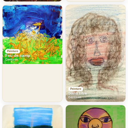
Peinture
Feu de camp
Geritzen
Peinture
Sans titre
Geritzen