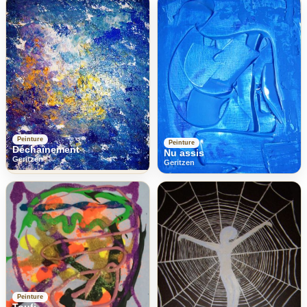
Peinture
Peinture
Déchaînement
Nu assis
Geritzen
Geritzen
Peinture