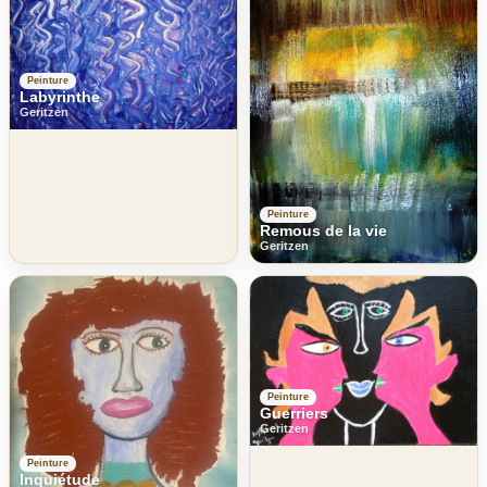
Peinture
Labyrinthe
Geritzen
Peinture
Remous de la vie
Geritzen
Peinture
Guerriers
Geritzen
Peinture
Inquiétude