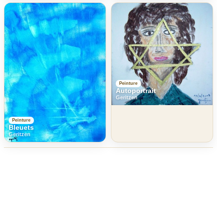
Peinture
Autoportrait
Geritzen
Peinture
Bleuets
Geritzen