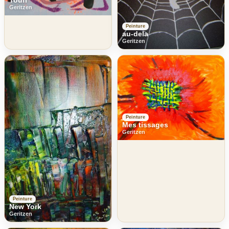
Toufi
Geritzen
Peinture
au-dela
Geritzen
Peinture
Mes tissages
Geritzen
Peinture
New York
Geritzen