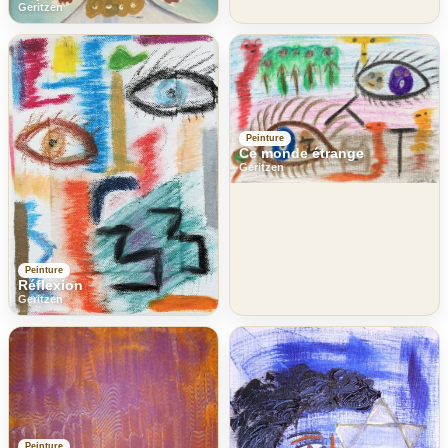
Geritzen
Peinture
Ce monde étrange
Geritzen
Peinture
Réflexion
Geritzen
Peinture