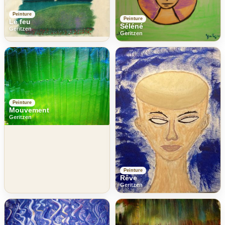
Peinture
Peinture
Le feu
Séléné
Geritzen
Geritzen
Peinture
Mouvement
Geritzen
Peinture
Rêve
Geritzen