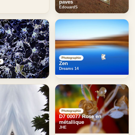
paves
EdouardS
Photographie
e
Zen
son
Dreams 14
n
Photographie
D7 00077 Rose en
métallique
JHE