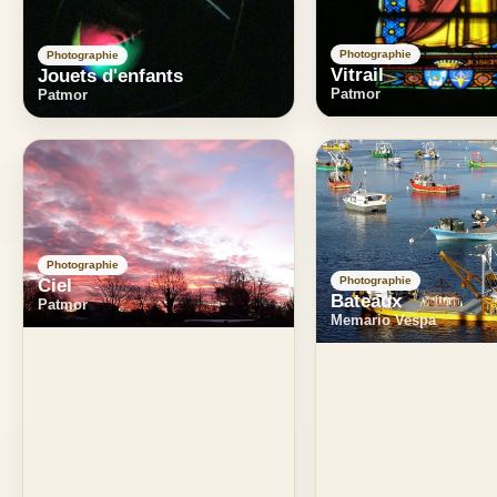
Photographie
Photographie
Vitrail
Jouets d'enfants
Patmor
Patmor
Photographie
Photographie
Ciel
Bateaux
Patmor
Memario Vespa