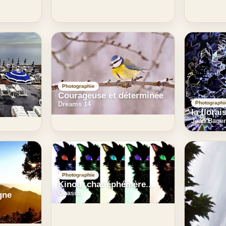
Photographie
Courageuse et déterminée
Photographi
Dreams 14
la florai
Jean Bage
Photographie
Kinou, chat éphémère...
Onasia
gne