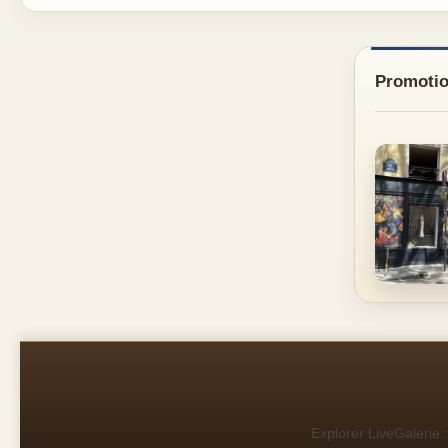
Promotio
Explorer LiveGalerie :