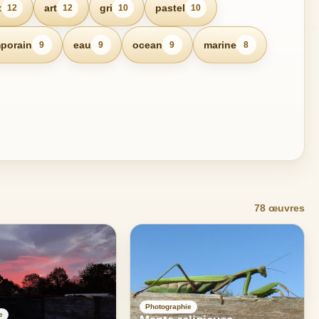
t
art
gri
pastel
12
12
10
10
porain
eau
ocean
marine
9
9
9
8
78 œuvres
Photographie
e