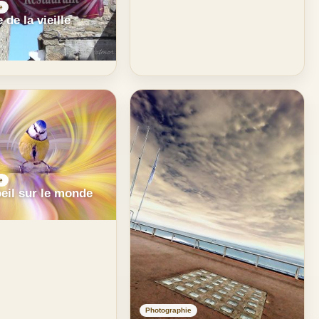
e
de la vieille
e
eil sur le monde
Photographie