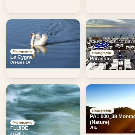
Photographie
Photographie
Le Cygne
Parasols
Dreams 14
EdouardS
Photographie
PA1 000_38 Monta
(Nature)
Photographie
JHE
FLUIDE
asaphil