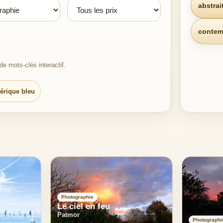
abstrai
contem
e mots-clés interactif.
érique bleu
Photographie
Le ciel en feu
Patmor
Photographi