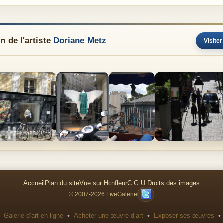
n de l'artiste
Doriane Metz
Visiter
Accueil
Plan du site
Vue sur Honfleur
C.G.U.
Droits des images
© 2007-2026 LiveGalerie
•
•
•
Galerie d’art en ligne
Acheter une œuvre d’art
Exposer ses œuvres