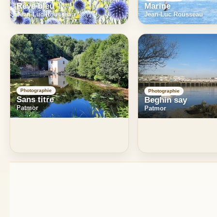
Rêve bleu
Marine
Jean-Luc Rousseau
Jean-Luc Rousseau
Photographie
Photographie
Sans titre
Beghin say
Patmor
Patmor