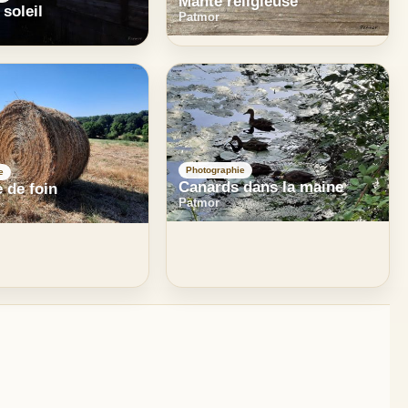
Mante religieuse
 soleil
Patmor
Photographie
e
Canards dans la maine
 de foin
Patmor