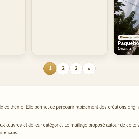
Photographi
Paquebo
Onasia
1
2
3
»
ce thème. Elle permet de parcourir rapidement des créations origina
aux œuvres et de leur catégorie. Le maillage proposé autour de cette 
umérique.