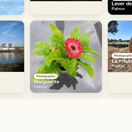
Lever de
Patmor
Photographi
La meule
Patmor
Photographie
Marguerite
Patmor