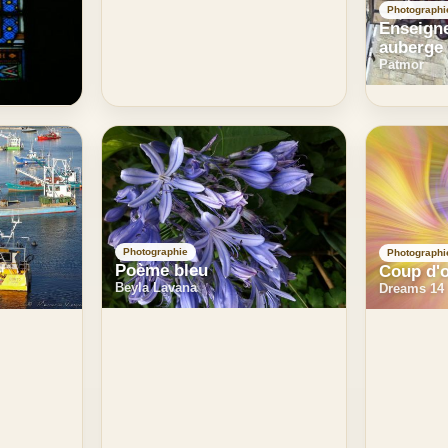
Photographi
Enseigne 
auberge
Patmor
Photographie
Photographi
Poème bleu
Coup d'o
Beyla Lavana
Dreams 14