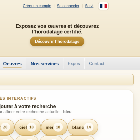
Créer un compte
Se connecter
Suivi
Exposez vos œuvres et découvrez
l’horodatage certifié.
Découvrir l’horodatage
Oeuvres
Nos services
Expos
Contact
ÉS INTERACTIFS
jouter à votre recherche
r affiner votre recherche actuelle :
bleu
r
ciel
mer
blanc
20
18
18
14