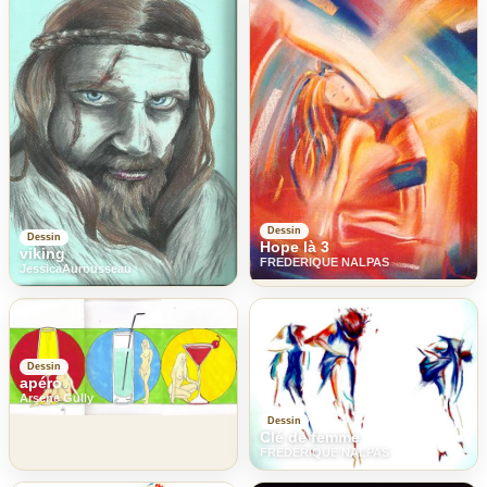
Dessin
Dessin
Hope là 3
viking
FREDERIQUE NALPAS
JessicaAurousseau
Dessin
apéro
Arsene Gully
Dessin
Clé de femme
FREDERIQUE NALPAS