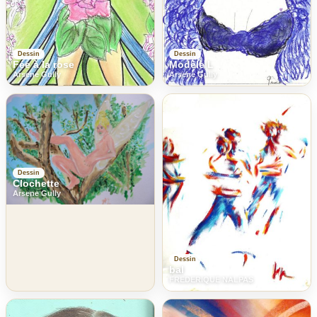
Dessin
Dessin
Fée à la rose
Modèle L
Arsene Gully
Arsene Gully
Dessin
Clochette
Arsene Gully
Dessin
bal
FREDERIQUE NALPAS