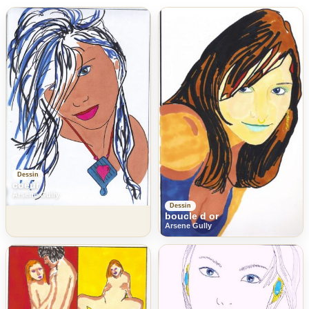
Dessin
coeur
Arsene Gully
Dessin
boucle d or
Arsene Gully