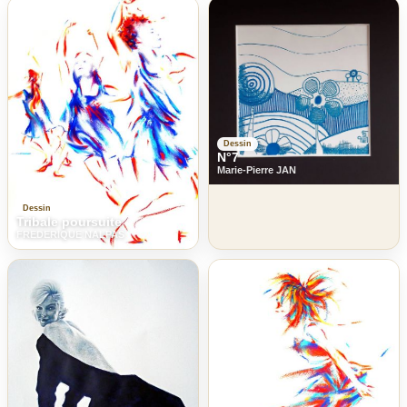
Dessin
N°7
Marie-Pierre JAN
Dessin
Tribale poursuite
FREDERIQUE NALPAS