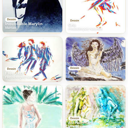
Dessin
Dessin
Inoubliable Marylin
Cris
Mahtab
FREDERIQUE NALPAS
Dessin
Dessin
Fee
Free Jazz
paradisianna
FREDERIQUE NALPAS
Dessin
Au Hammam
Monick Bres