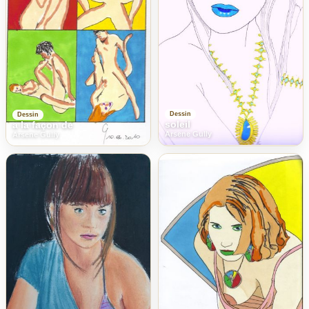
Dessin
Dessin
soleil
a la façon de
Arsene Gully
Arsene Gully