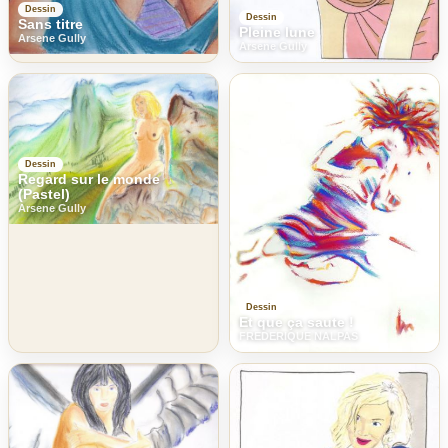
Dessin
Dessin
Sans titre
Pleine lune
Arsene Gully
Arsene Gully
Dessin
Regard sur le monde
(Pastel)
Arsene Gully
Dessin
Et que ça saute !
FREDERIQUE NALPAS