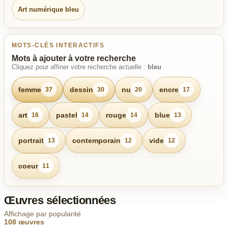
Art numérique bleu
MOTS-CLÉS INTERACTIFS
Mots à ajouter à votre recherche
Cliquez pour affiner votre recherche actuelle :
bleu
femme
dessin
nu
encre
37
30
20
17
art
pastel
rouge
blue
16
14
14
13
portrait
contemporain
vide
13
12
12
coeur
11
Œuvres sélectionnées
Affichage par popularité
108 œuvres