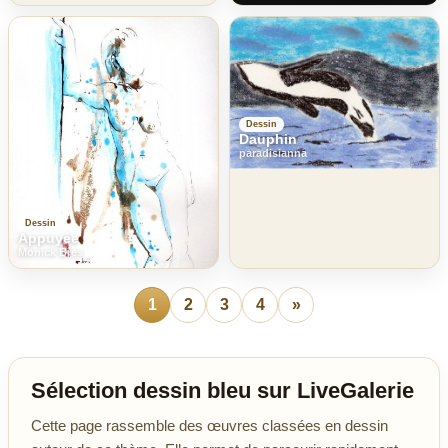
Dessin
Dauphin
paradisianna
Dessin
Appuyée
Monick Bres
1
2
3
4
»
Sélection dessin bleu sur LiveGalerie
Cette page rassemble des œuvres classées en dessin