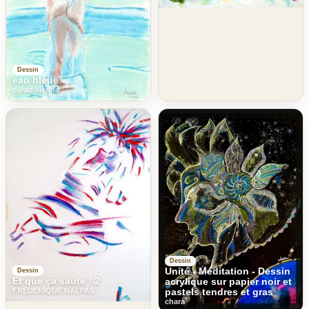
Dessin
eau bleue
paradisianna
Dessin
Unité - Méditation - Dessin
Dessin
Et que ça saute ! 2
acrylique sur papier noir et
pastels tendres et gras
FREDERIQUE NALPAS
chara