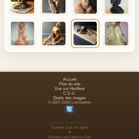
Accueil
Plan du site
Vue sur Honfleur
C.G.U.
Droits des images
© 2007-2026 LiveGalerie
Explorer LiveGalerie :
Galerie d’art en ligne
•
Acheter une œuvre d’art