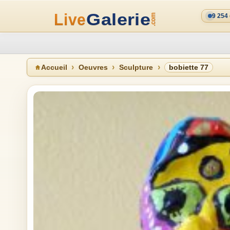
9 254
Accueil
Oeuvres
Sculpture
bobiette 77