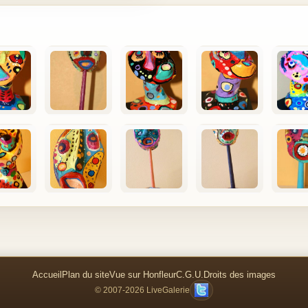
Accueil
Plan du site
Vue sur Honfleur
C.G.U.
Droits des images
© 2007-2026 LiveGalerie