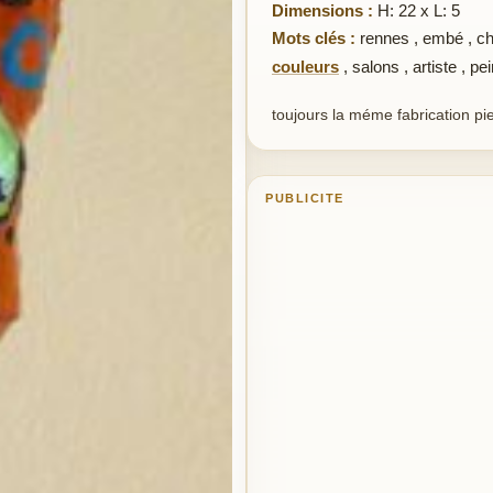
Dimensions :
H: 22 x L: 5
Mots clés :
rennes
,
embé
,
ch
couleurs
,
salons
,
artiste
,
pei
toujours la méme fabrication pi
PUBLICITE