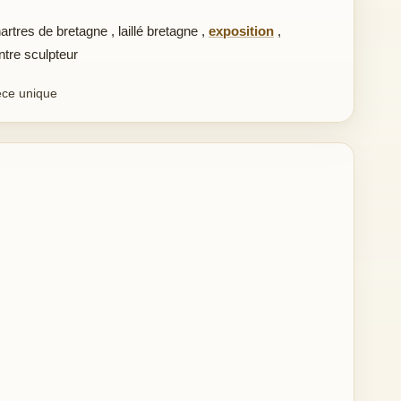
artres de bretagne
,
laillé bretagne
,
exposition
,
ntre sculpteur
ece unique