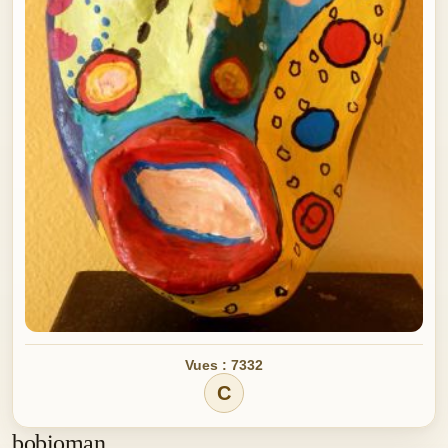
Vues : 7332
C
bobioman