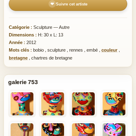
❤
Suivre cet artiste
Catégorie :
Sculpture — Autre
Dimensions :
H: 30 x L: 13
Année :
2012
Mots clés :
bobio
,
sculpture
,
rennes
,
embé
,
couleur
,
bretagne
,
chartres de bretagne
galerie 753