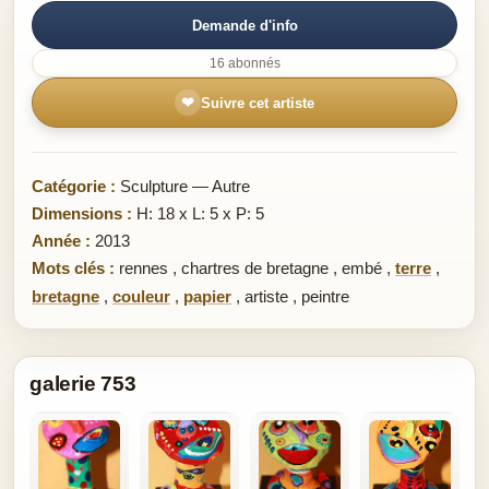
Demande d'info
16 abonnés
❤
Suivre cet artiste
Catégorie :
Sculpture — Autre
Dimensions :
H: 18 x L: 5 x P: 5
Année :
2013
Mots clés :
rennes
,
chartres de bretagne
,
embé
,
terre
,
bretagne
,
couleur
,
papier
,
artiste
,
peintre
galerie 753