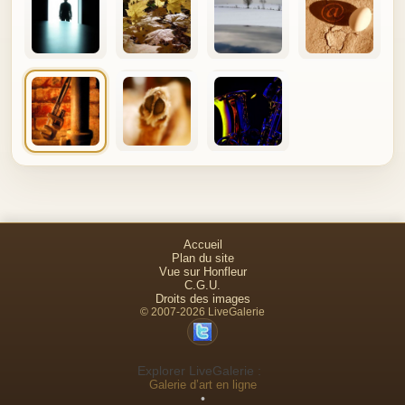
Accueil
Plan du site
Vue sur Honfleur
C.G.U.
Droits des images
© 2007-2026 LiveGalerie
Explorer LiveGalerie :
Galerie d’art en ligne
•