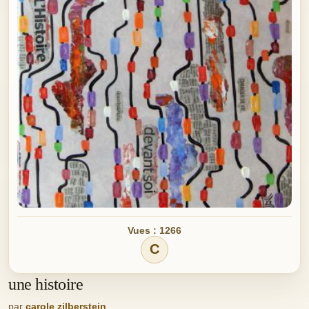
Vues : 1266
C
une histoire
par
carole zilberstein