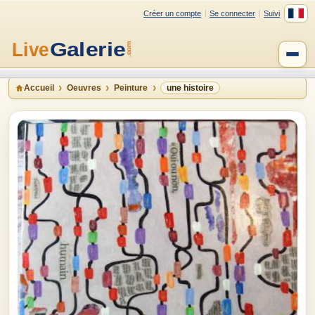
Créer un compte
Se connecter
Suivi
Accueil
Oeuvres
Peinture
une histoire