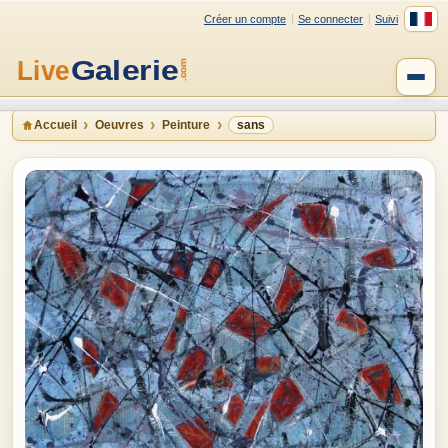
Créer un compte
Se connecter
Suivi
Accueil
Oeuvres
Peinture
sans