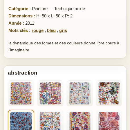
Catégorie :
Peinture — Technique mixte
Dimensions :
H: 50 x L: 50 x P: 2
Année :
2011
Mots clés :
rouge
,
bleu
,
gris
la dynamique des fomes et des couleurs donne libre cours à
l'imaginaire
abstraction