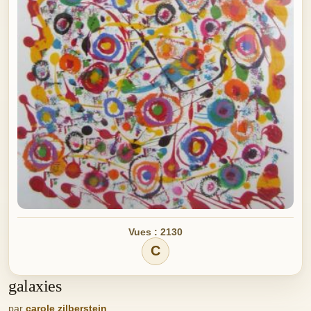
Vues : 2130
C
galaxies
par
carole zilberstein