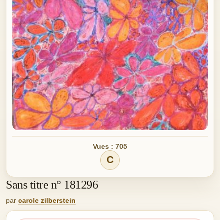
Vues : 705
C
Sans titre n° 181296
par
carole zilberstein