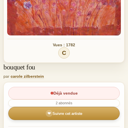
Vues : 1782
C
bouquet fou
par
carole zilberstein
Déjà vendue
2 abonnés
❤
Suivre cet artiste