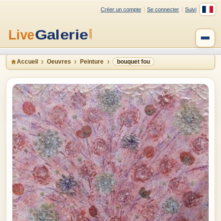
Créer un compte
Se connecter
Suivi
Accueil
Oeuvres
Peinture
bouquet fou