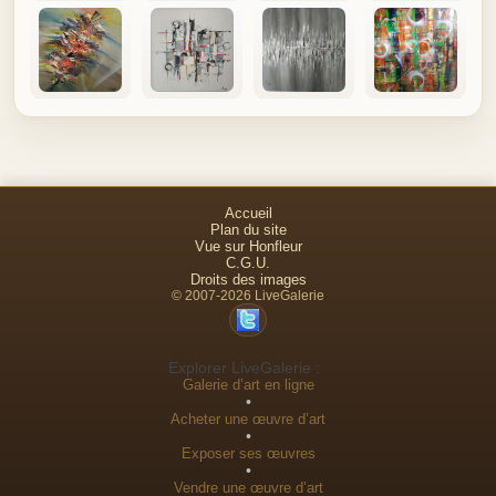
Accueil
Plan du site
Vue sur Honfleur
C.G.U.
Droits des images
© 2007-2026 LiveGalerie
Explorer LiveGalerie :
Galerie d’art en ligne
•
Acheter une œuvre d’art
•
Exposer ses œuvres
•
Vendre une œuvre d’art