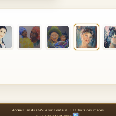
Accueil
Plan du site
Vue sur Honfleur
C.G.U.
Droits des images