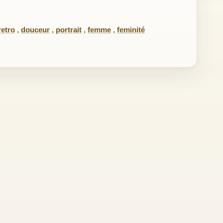
retro
,
douceur
,
portrait
,
femme
,
feminité