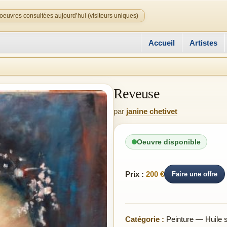
oeuvres consultées aujourd’hui (visiteurs uniques)
Accueil
Artistes
Reveuse
par
janine chetivet
Oeuvre disponible
Prix :
200 €
Faire une offre
Catégorie :
Peinture — Huile su