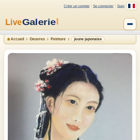
Créer un compte
Se connecter
Suivi
Accueil
Oeuvres
Peinture
jeune japonaise