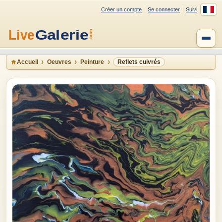
Créer un compte
Se connecter
Suivi
Accueil
Oeuvres
Peinture
Reflets cuivrés