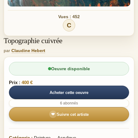
Vues : 452
C
Topographie cuivrée
par
Claudine Hebert
Oeuvre disponible
Prix :
400 €
Acheter cette oeuvre
6 abonnés
❤
Suivre cet artiste
Catégorie :
Peinture — Acrylique