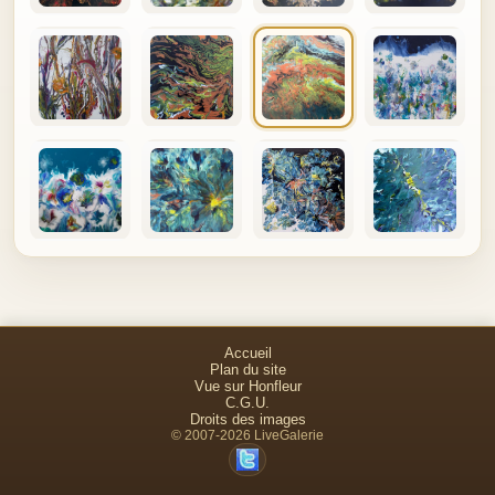
Accueil
Plan du site
Vue sur Honfleur
C.G.U.
Droits des images
© 2007-2026 LiveGalerie